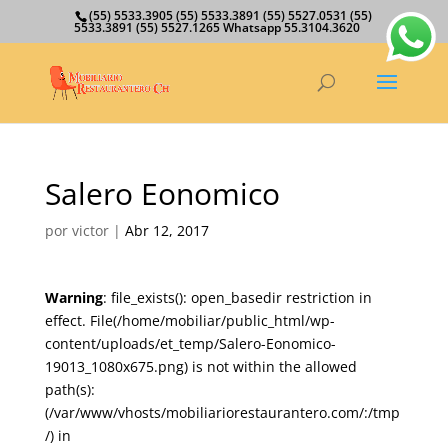
(55) 5533.3905 (55) 5533.3891 (55) 5527.0531 (55)
5533.3891 (55) 5527.1265 Whatsapp 55.3104.3620
Salero Eonomico
por
victor
|
Abr 12, 2017
Warning
: file_exists(): open_basedir restriction in
effect. File(/home/mobiliar/public_html/wp-
content/uploads/et_temp/Salero-Eonomico-
19013_1080x675.png) is not within the allowed
path(s):
(/var/www/vhosts/mobiliariorestaurantero.com/:/tmp
/) in