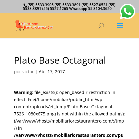
(55) 5533.3905 (55) 5533.3891 (55) 5527.0531 (55)
5533.3891 (55) 5527.1265 Whatsapp 55.3104.3620
Plato Base Octagonal
por
victor
|
Abr 17, 2017
Warning
: file_exists(): open_basedir restriction in
effect. File(/home/mobiliar/public_html/wp-
content/uploads/et_temp/Plato-Base-Octagonal-
7526_1080x675.png) is not within the allowed path(s):
(/var/www/vhosts/mobiliariorestaurantero.com/:/tmp
/) in
/var/www/vhosts/mobiliariorestaurantero.com/pu