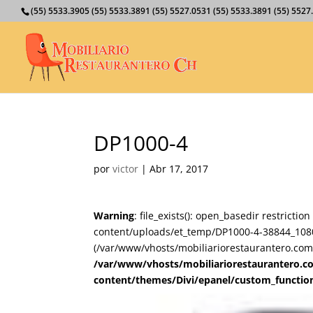
(55) 5533.3905 (55) 5533.3891 (55) 5527.0531 (55) 5533.3891 (55) 55
DP1000-4
por
victor
|
Abr 17, 2017
Warning
: file_exists(): open_basedir restricti
content/uploads/et_temp/DP1000-4-38844_1080x
(/var/www/vhosts/mobiliariorestaurantero.com/
/var/www/vhosts/mobiliariorestaurantero.c
content/themes/Divi/epanel/custom_functio