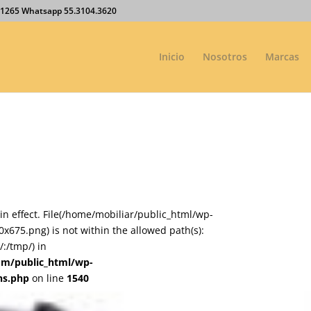
27.1265 Whatsapp 55.3104.3620
Inicio
Nosotros
Marcas
on in effect. File(/home/mobiliar/public_html/wp-
675.png) is not within the allowed path(s):
:/tmp/) in
om/public_html/wp-
ns.php
on line
1540