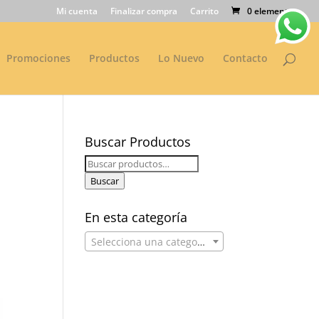
Mi cuenta
Finalizar compra
Carrito
0 elementos
Promociones
Productos
Lo Nuevo
Contacto
Buscar Productos
Buscar
por:
Buscar
En esta categoría
Selecciona una categoría