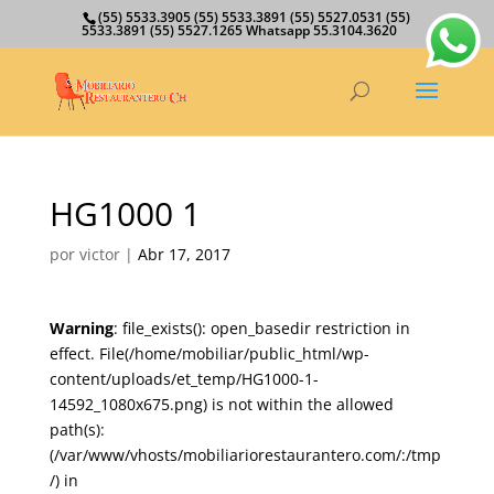
(55) 5533.3905 (55) 5533.3891 (55) 5527.0531 (55)
5533.3891 (55) 5527.1265 Whatsapp 55.3104.3620
HG1000 1
por
victor
|
Abr 17, 2017
Warning
: file_exists(): open_basedir restriction in
effect. File(/home/mobiliar/public_html/wp-
content/uploads/et_temp/HG1000-1-
14592_1080x675.png) is not within the allowed
path(s):
(/var/www/vhosts/mobiliariorestaurantero.com/:/tmp
/) in