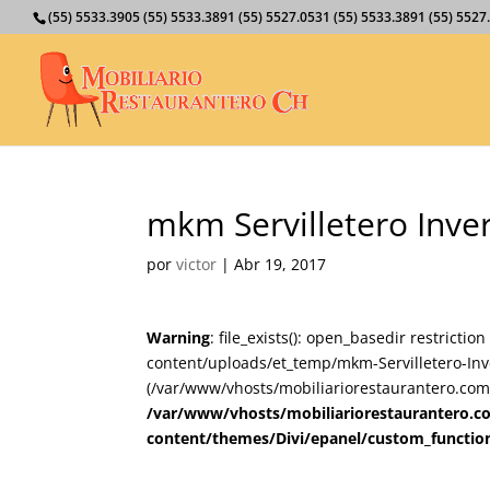
(55) 5533.3905 (55) 5533.3891 (55) 5527.0531 (55) 5533.3891 (55) 55
mkm Servilletero Inver
por
victor
|
Abr 19, 2017
Warning
: file_exists(): open_basedir restricti
content/uploads/et_temp/mkm-Servilletero-Inve
(/var/www/vhosts/mobiliariorestaurantero.com/
/var/www/vhosts/mobiliariorestaurantero.c
content/themes/Divi/epanel/custom_functio