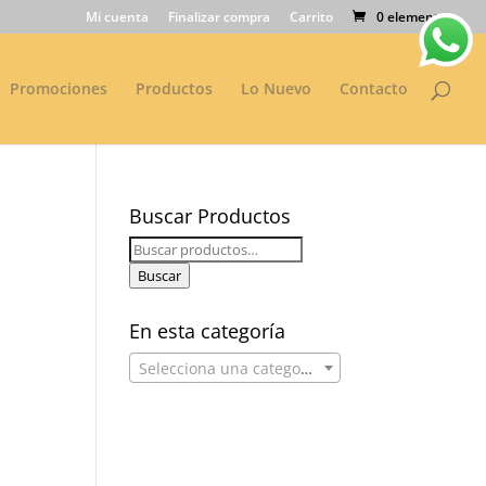
Mi cuenta
Finalizar compra
Carrito
0 elementos
Promociones
Productos
Lo Nuevo
Contacto
Buscar Productos
Buscar
por:
Buscar
En esta categoría
Selecciona una categoría