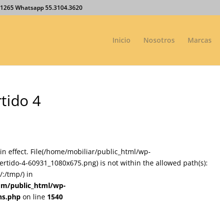
27.1265 Whatsapp 55.3104.3620
Inicio
Nosotros
Marcas
tido 4
on in effect. File(/home/mobiliar/public_html/wp-
rtido-4-60931_1080x675.png) is not within the allowed path(s):
:/tmp/) in
om/public_html/wp-
ns.php
on line
1540