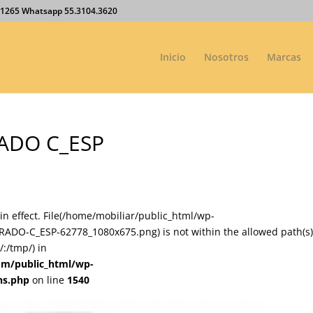
27.1265 Whatsapp 55.3104.3620
Inicio
Nosotros
Marcas
ADO C_ESP
on in effect. File(/home/mobiliar/public_html/wp-
DO-C_ESP-62778_1080x675.png) is not within the allowed path(s)
:/tmp/) in
om/public_html/wp-
ns.php
on line
1540