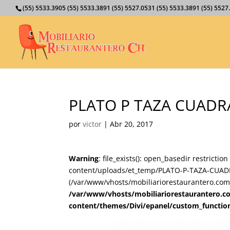
(55) 5533.3905 (55) 5533.3891 (55) 5527.0531 (55) 5533.3891 (55) 55
PLATO P TAZA CUADR
por
victor
|
Abr 20, 2017
Warning
: file_exists(): open_basedir restricti
content/uploads/et_temp/PLATO-P-TAZA-CUADRA
(/var/www/vhosts/mobiliariorestaurantero.com/
/var/www/vhosts/mobiliariorestaurantero.c
content/themes/Divi/epanel/custom_functio