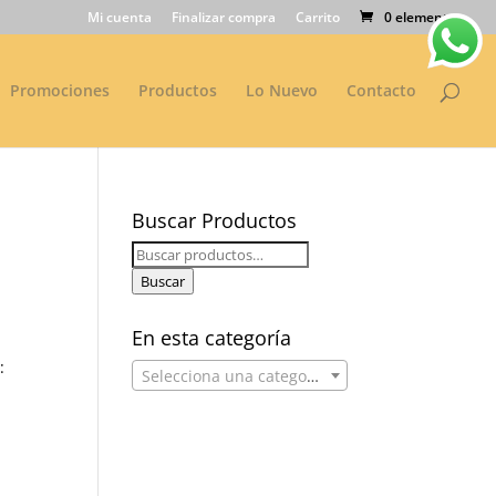
Mi cuenta
Finalizar compra
Carrito
0 elementos
Promociones
Productos
Lo Nuevo
Contacto
Buscar Productos
Buscar
por:
Buscar
En esta categoría
:
Selecciona una categoría