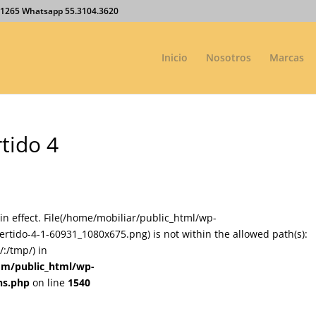
27.1265 Whatsapp 55.3104.3620
Inicio
Nosotros
Marcas
tido 4
on in effect. File(/home/mobiliar/public_html/wp-
rtido-4-1-60931_1080x675.png) is not within the allowed path(s):
:/tmp/) in
om/public_html/wp-
ns.php
on line
1540