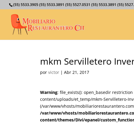
(55) 5533.3905 (55) 5533.3891 (55) 5527.0531 (55) 5533.3891 (55) 55
mkm Servilletero Inver
por
victor
|
Abr 21, 2017
Warning
: file_exists(): open_basedir restricti
content/uploads/et_temp/mkm-Servilletero-Inve
(/var/www/vhosts/mobiliariorestaurantero.com/
/var/www/vhosts/mobiliariorestaurantero.c
content/themes/Divi/epanel/custom_functio