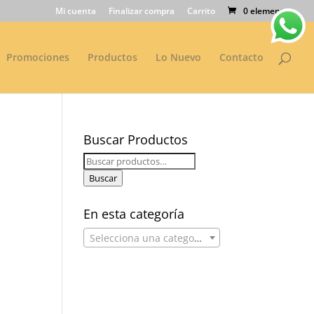
Mi cuenta
Finalizar compra
Carrito
0 elementos
Promociones
Productos
Lo Nuevo
Contacto
Buscar Productos
Buscar
por:
Buscar
En esta categoría
Selecciona una categoría