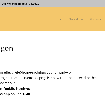
27.1265 Whatsapp 55.3104.3620
Inicio
Nosotros
Marcas
agon
on in effect. File(/home/mobiliar/public_html/wp-
ragon-163011_1080x675.png) is not within the allowed path(s):
:/tmp/) in
om/public_html/wp-
ns.php
on line
1540