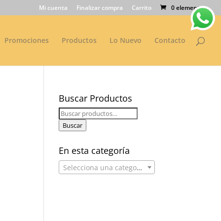
Mi cuenta
Finalizar compra
Carrito
0 elementos
Promociones
Productos
Lo Nuevo
Contacto
Buscar Productos
Buscar
por:
Buscar
En esta categoría
Selecciona una categoría