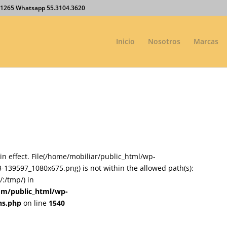
27.1265 Whatsapp 55.3104.3620
Inicio
Nosotros
Marcas
on in effect. File(/home/mobiliar/public_html/wp-
-139597_1080x675.png) is not within the allowed path(s):
:/tmp/) in
om/public_html/wp-
ns.php
on line
1540