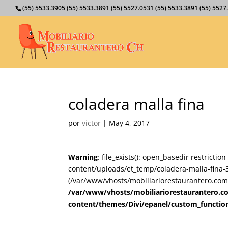
(55) 5533.3905 (55) 5533.3891 (55) 5527.0531 (55) 5533.3891 (55) 55
coladera malla fina
por
victor
|
May 4, 2017
Warning
: file_exists(): open_basedir restricti
content/uploads/et_temp/coladera-malla-fina-3
(/var/www/vhosts/mobiliariorestaurantero.com/
/var/www/vhosts/mobiliariorestaurantero.c
content/themes/Divi/epanel/custom_functio