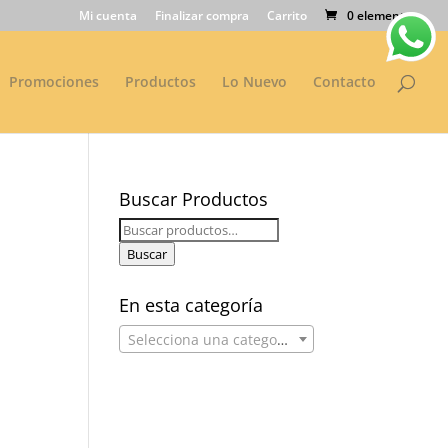
Mi cuenta
Finalizar compra
Carrito
0 elementos
Promociones
Productos
Lo Nuevo
Contacto
Buscar Productos
Buscar
por:
Buscar
En esta categoría
Selecciona una categoría