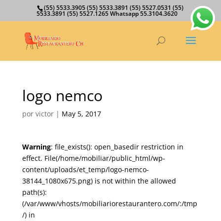
(55) 5533.3905 (55) 5533.3891 (55) 5527.0531 (55)
5533.3891 (55) 5527.1265 Whatsapp 55.3104.3620
logo nemco
por
victor
|
May 5, 2017
Warning
: file_exists(): open_basedir restriction in
effect. File(/home/mobiliar/public_html/wp-
content/uploads/et_temp/logo-nemco-
38144_1080x675.png) is not within the allowed
path(s):
(/var/www/vhosts/mobiliariorestaurantero.com/:/tmp
/) in