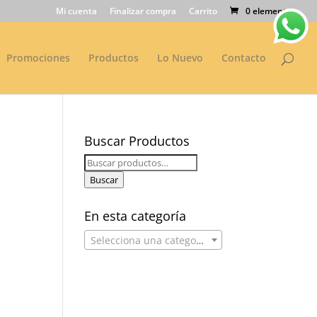
Mi cuenta
Finalizar compra
Carrito
0 elementos
Promociones
Productos
Lo Nuevo
Contacto
Buscar Productos
Buscar
por:
Buscar
En esta categoría
Selecciona una categoría