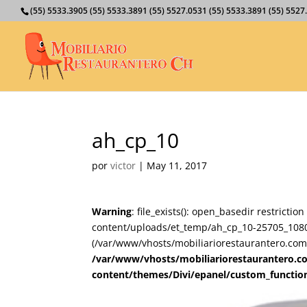
(55) 5533.3905 (55) 5533.3891 (55) 5527.0531 (55) 5533.3891 (55) 55
ah_cp_10
por
victor
|
May 11, 2017
Warning
: file_exists(): open_basedir restricti
content/uploads/et_temp/ah_cp_10-25705_1080x6
(/var/www/vhosts/mobiliariorestaurantero.com/
/var/www/vhosts/mobiliariorestaurantero.c
content/themes/Divi/epanel/custom_functio