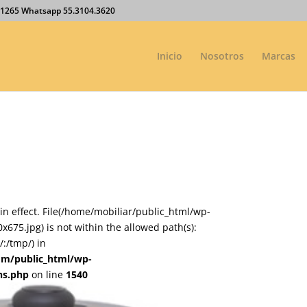
27.1265 Whatsapp 55.3104.3620
Inicio
Nosotros
Marcas
on in effect. File(/home/mobiliar/public_html/wp-
75.jpg) is not within the allowed path(s):
:/tmp/) in
om/public_html/wp-
ns.php
on line
1540