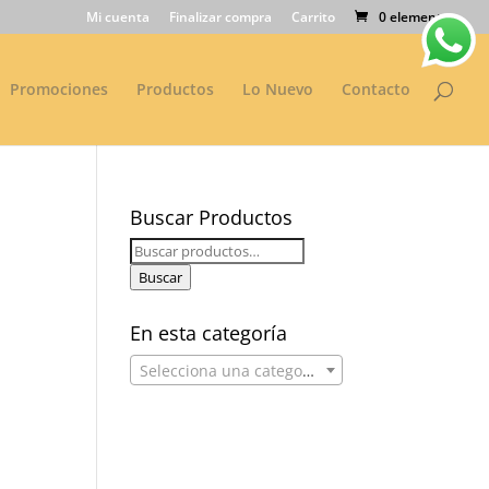
Mi cuenta
Finalizar compra
Carrito
0 elementos
Promociones
Productos
Lo Nuevo
Contacto
Buscar Productos
Buscar
por:
Buscar
En esta categoría
Selecciona una categoría