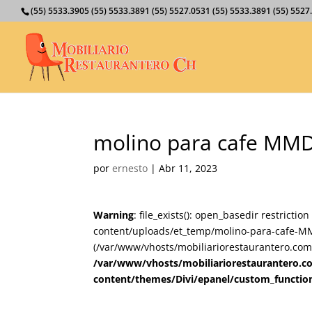
(55) 5533.3905 (55) 5533.3891 (55) 5527.0531 (55) 5533.3891 (55) 55
molino para cafe MM
por
ernesto
|
Abr 11, 2023
Warning
: file_exists(): open_basedir restricti
content/uploads/et_temp/molino-para-cafe-MMD
(/var/www/vhosts/mobiliariorestaurantero.com/
/var/www/vhosts/mobiliariorestaurantero.c
content/themes/Divi/epanel/custom_functio