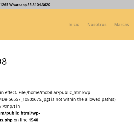
27.1265 Whatsapp 55.3104.3620
Inicio
Nosotros
Marcas
D8
on in effect. File(/home/mobiliar/public_html/wp-
8-56557_1080x675.jpg) is not within the allowed path(s):
:/tmp/) in
om/public_html/wp-
ns.php
on line
1540