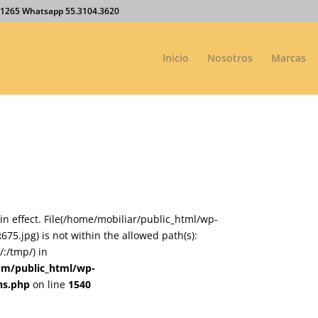
27.1265 Whatsapp 55.3104.3620
Inicio
Nosotros
Marcas
on in effect. File(/home/mobiliar/public_html/wp-
.jpg) is not within the allowed path(s):
:/tmp/) in
om/public_html/wp-
ns.php
on line
1540