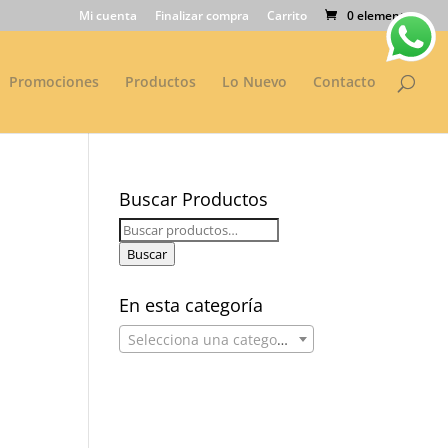
Mi cuenta
Finalizar compra
Carrito
0 elementos
Promociones
Productos
Lo Nuevo
Contacto
Buscar Productos
Buscar
por:
Buscar
En esta categoría
Selecciona una categoría