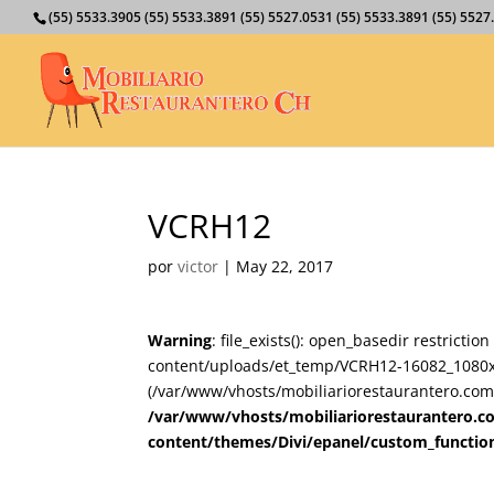
(55) 5533.3905 (55) 5533.3891 (55) 5527.0531 (55) 5533.3891 (55) 55
VCRH12
por
victor
|
May 22, 2017
Warning
: file_exists(): open_basedir restricti
content/uploads/et_temp/VCRH12-16082_1080x675
(/var/www/vhosts/mobiliariorestaurantero.com/
/var/www/vhosts/mobiliariorestaurantero.c
content/themes/Divi/epanel/custom_functio