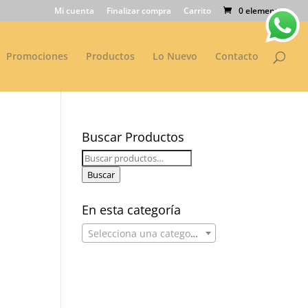
Mi cuenta
Finalizar compra
Carrito
0 elementos
Promociones
Productos
Lo Nuevo
Contacto
Buscar Productos
Buscar
por:
Buscar
En esta categoría
Selecciona una categoría