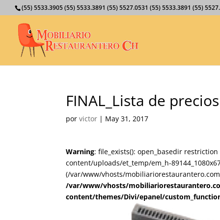
(55) 5533.3905 (55) 5533.3891 (55) 5527.0531 (55) 5533.3891 (55) 55
FINAL_Lista de precios
por
victor
|
May 31, 2017
Warning
: file_exists(): open_basedir restricti
content/uploads/et_temp/em_h-89144_1080x675.j
(/var/www/vhosts/mobiliariorestaurantero.com/
/var/www/vhosts/mobiliariorestaurantero.c
content/themes/Divi/epanel/custom_functio