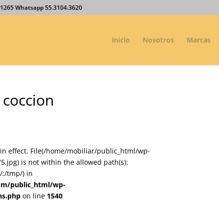
27.1265 Whatsapp 55.3104.3620
Inicio
Nosotros
Marcas
 coccion
on in effect. File(/home/mobiliar/public_html/wp-
pg) is not within the allowed path(s):
:/tmp/) in
om/public_html/wp-
ns.php
on line
1540