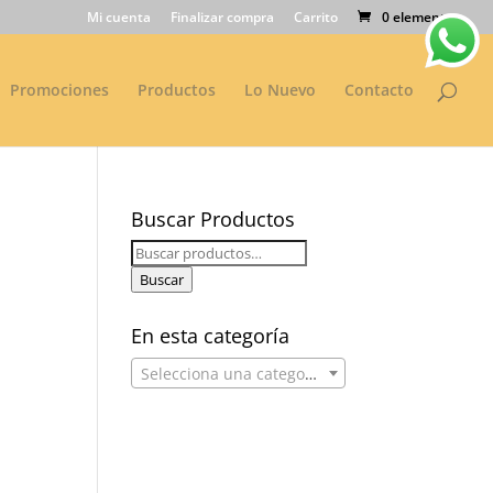
Mi cuenta
Finalizar compra
Carrito
0 elementos
Promociones
Productos
Lo Nuevo
Contacto
Buscar Productos
Buscar
por:
Buscar
En esta categoría
Selecciona una categoría