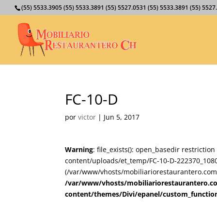
(55) 5533.3905 (55) 5533.3891 (55) 5527.0531 (55) 5533.3891 (55) 55
FC-10-D
por
victor
|
Jun 5, 2017
Warning
: file_exists(): open_basedir restricti
content/uploads/et_temp/FC-10-D-222370_1080x6
(/var/www/vhosts/mobiliariorestaurantero.com/
/var/www/vhosts/mobiliariorestaurantero.c
content/themes/Divi/epanel/custom_functio