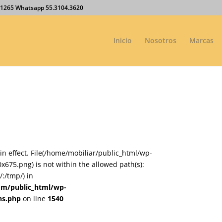
27.1265 Whatsapp 55.3104.3620
Inicio
Nosotros
Marcas
on in effect. File(/home/mobiliar/public_html/wp-
75.png) is not within the allowed path(s):
:/tmp/) in
om/public_html/wp-
ns.php
on line
1540