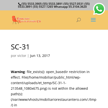
(55) 5533.3905 (55) 5533.3891 (55) 5527.0531 (55)
5533.3891 (55) 5527.1265 Whatsapp 55.3104.3620
SC-31
por
victor
|
Jun 13, 2017
Warning
: file_exists(): open_basedir restriction in
effect. File(/home/mobiliar/public_html/wp-
content/uploads/et_temp/SC-31-1-
213548_1080x675.png) is not within the allowed
path(s):
(/var/www/vhosts/mobiliariorestaurantero.com/:/tmp
/) in