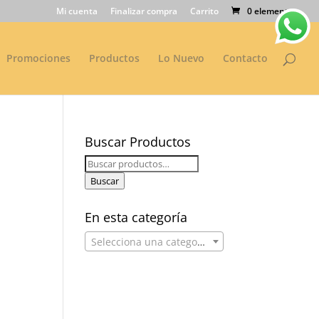
Mi cuenta
Finalizar compra
Carrito
0 elementos
Promociones
Productos
Lo Nuevo
Contacto
Buscar Productos
Buscar
por:
Buscar
En esta categoría
Selecciona una categoría