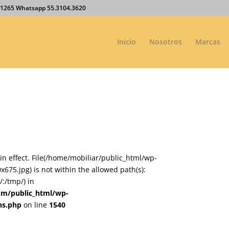
27.1265 Whatsapp 55.3104.3620
Inicio
Nosotros
Marcas
on in effect. File(/home/mobiliar/public_html/wp-
75.jpg) is not within the allowed path(s):
:/tmp/) in
om/public_html/wp-
ns.php
on line
1540