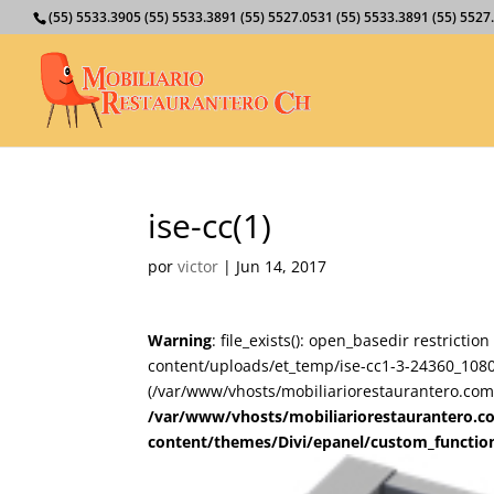
(55) 5533.3905 (55) 5533.3891 (55) 5527.0531 (55) 5533.3891 (55) 55
ise-cc(1)
por
victor
|
Jun 14, 2017
Warning
: file_exists(): open_basedir restricti
content/uploads/et_temp/ise-cc1-3-24360_1080x6
(/var/www/vhosts/mobiliariorestaurantero.com/
/var/www/vhosts/mobiliariorestaurantero.c
content/themes/Divi/epanel/custom_functio