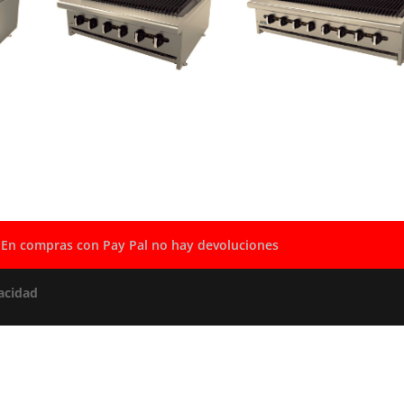
En compras con Pay Pal no hay devoluciones
acidad