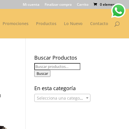
Mi cuenta
Finalizar compra
Carrito
0 elementos
Promociones
Productos
Lo Nuevo
Contacto
Buscar Productos
Buscar
por:
Buscar
En esta categoría
d
Selecciona una categoría