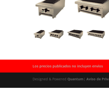
Los precios publicados no incluyen envíos
Designed & Powered
Quantum
|
Aviso de Priv