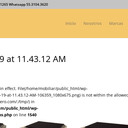
27.1265 Whatsapp 55.3104.3620
Inicio
Nosotros
Marcas
9 at 11.43.12 AM
on in effect. File(/home/mobiliar/public_html/wp-
19-at-11.43.12-AM-106359_1080x675.png) is not within the allowe
ero.com/:/tmp/) in
om/public_html/wp-
ns.php
on line
1540