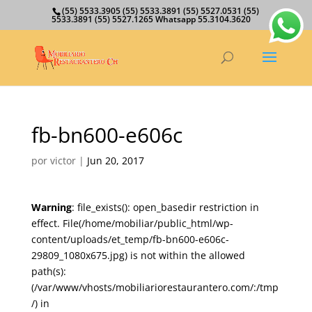
(55) 5533.3905 (55) 5533.3891 (55) 5527.0531 (55)
5533.3891 (55) 5527.1265 Whatsapp 55.3104.3620
fb-bn600-e606c
por
victor
|
Jun 20, 2017
Warning
: file_exists(): open_basedir restriction in
effect. File(/home/mobiliar/public_html/wp-
content/uploads/et_temp/fb-bn600-e606c-
29809_1080x675.jpg) is not within the allowed
path(s):
(/var/www/vhosts/mobiliariorestaurantero.com/:/tmp
/) in