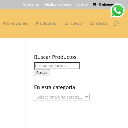
Mi cuenta
Finalizar compra
Carrito
0 elementos
Promociones
Productos
Lo Nuevo
Contacto
Buscar Productos
Buscar
por:
Buscar
En esta categoría
Selecciona una categoría