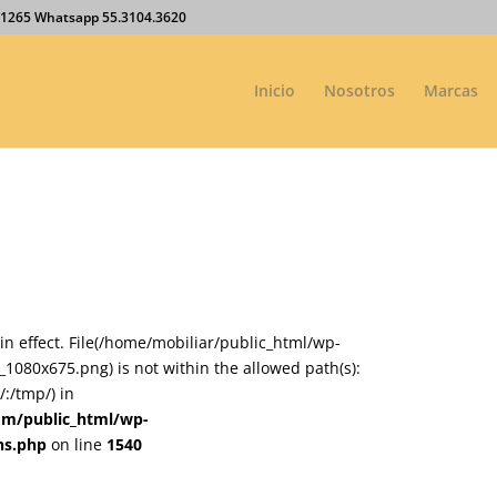
27.1265 Whatsapp 55.3104.3620
Inicio
Nosotros
Marcas
on in effect. File(/home/mobiliar/public_html/wp-
080x675.png) is not within the allowed path(s):
:/tmp/) in
om/public_html/wp-
ns.php
on line
1540