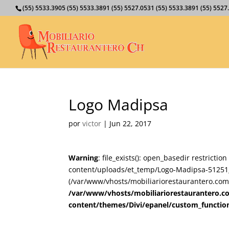
(55) 5533.3905 (55) 5533.3891 (55) 5527.0531 (55) 5533.3891 (55) 55
Logo Madipsa
por
victor
|
Jun 22, 2017
Warning
: file_exists(): open_basedir restricti
content/uploads/et_temp/Logo-Madipsa-51251_1
(/var/www/vhosts/mobiliariorestaurantero.com/
/var/www/vhosts/mobiliariorestaurantero.c
content/themes/Divi/epanel/custom_functio