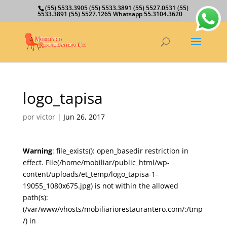
(55) 5533.3905 (55) 5533.3891 (55) 5527.0531 (55)
5533.3891 (55) 5527.1265 Whatsapp 55.3104.3620
logo_tapisa
por
victor
|
Jun 26, 2017
Warning
: file_exists(): open_basedir restriction in
effect. File(/home/mobiliar/public_html/wp-
content/uploads/et_temp/logo_tapisa-1-
19055_1080x675.jpg) is not within the allowed
path(s):
(/var/www/vhosts/mobiliariorestaurantero.com/:/tmp
/) in