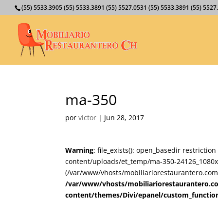
(55) 5533.3905 (55) 5533.3891 (55) 5527.0531 (55) 5533.3891 (55) 55
ma-350
por
victor
|
Jun 28, 2017
Warning
: file_exists(): open_basedir restricti
content/uploads/et_temp/ma-350-24126_1080x675
(/var/www/vhosts/mobiliariorestaurantero.com/
/var/www/vhosts/mobiliariorestaurantero.c
content/themes/Divi/epanel/custom_functio