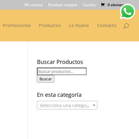
Mi cuenta
Finalizar compra
Carrito
0 elementos
Promociones
Productos
Lo Nuevo
Contacto
Buscar Productos
Buscar
por:
Buscar
En esta categoría
Selecciona una categoría