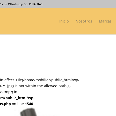
27.1265 Whatsapp 55.3104.3620
Inicio
Nosotros
Marcas
on in effect. File(/home/mobiliar/public_html/wp-
.jpg) is not within the allowed path(s):
:/tmp/) in
om/public_html/wp-
ns.php
on line
1540