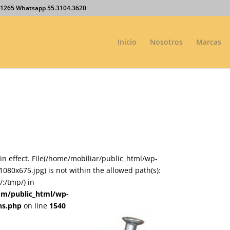
27.1265 Whatsapp 55.3104.3620
Inicio
Nosotros
Marcas
on in effect. File(/home/mobiliar/public_html/wp-
0x675.jpg) is not within the allowed path(s):
:/tmp/) in
om/public_html/wp-
ns.php
on line
1540