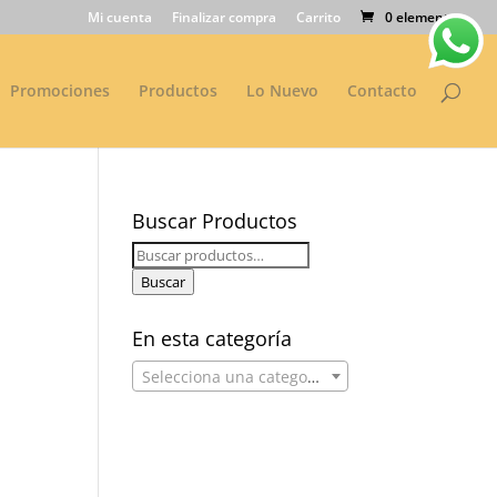
Mi cuenta
Finalizar compra
Carrito
0 elementos
Promociones
Productos
Lo Nuevo
Contacto
Buscar Productos
Buscar
por:
Buscar
En esta categoría
Selecciona una categoría