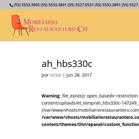
(55) 5533.3905 (55) 5533.3891 (55) 5527.0531 (55) 5533.3891 (55) 55
ah_hbs330c
por
victor
|
Jun 28, 2017
Warning
: file_exists(): open_basedir restricti
content/uploads/et_temp/ah_hbs330c-147249_108
(/var/www/vhosts/mobiliariorestaurantero.com/
/var/www/vhosts/mobiliariorestaurantero.c
content/themes/Divi/epanel/custom_functio