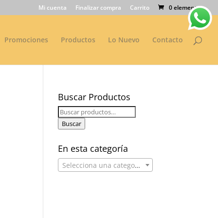
Mi cuenta
Finalizar compra
Carrito
0 elementos
Promociones
Productos
Lo Nuevo
Contacto
Buscar Productos
Buscar
por:
Buscar
En esta categoría
Selecciona una categoría