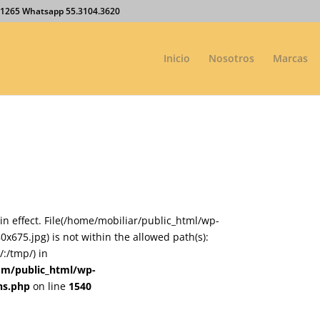
27.1265 Whatsapp 55.3104.3620
Inicio
Nosotros
Marcas
on in effect. File(/home/mobiliar/public_html/wp-
75.jpg) is not within the allowed path(s):
:/tmp/) in
om/public_html/wp-
ns.php
on line
1540