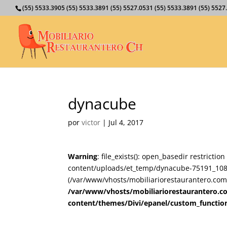
(55) 5533.3905 (55) 5533.3891 (55) 5527.0531 (55) 5533.3891 (55) 55
dynacube
por
victor
|
Jul 4, 2017
Warning
: file_exists(): open_basedir restricti
content/uploads/et_temp/dynacube-75191_1080x6
(/var/www/vhosts/mobiliariorestaurantero.com/
/var/www/vhosts/mobiliariorestaurantero.c
content/themes/Divi/epanel/custom_functio