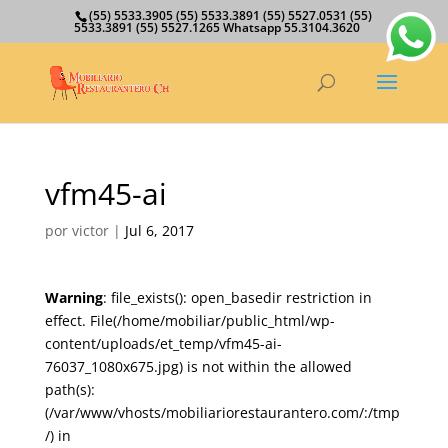
(55) 5533.3905 (55) 5533.3891 (55) 5527.0531 (55)
5533.3891 (55) 5527.1265 Whatsapp 55.3104.3620
vfm45-ai
por
victor
|
Jul 6, 2017
Warning
: file_exists(): open_basedir restriction in
effect. File(/home/mobiliar/public_html/wp-
content/uploads/et_temp/vfm45-ai-
76037_1080x675.jpg) is not within the allowed
path(s):
(/var/www/vhosts/mobiliariorestaurantero.com/:/tmp
/) in