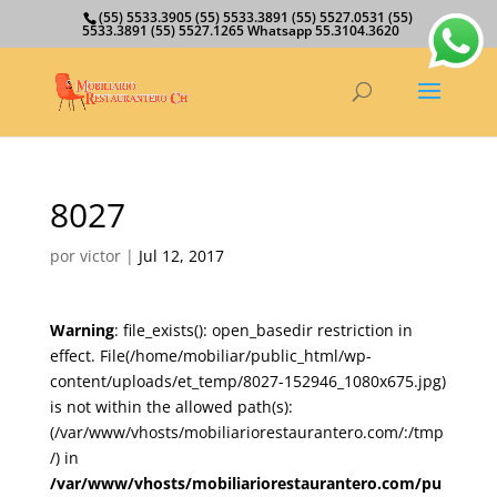
(55) 5533.3905 (55) 5533.3891 (55) 5527.0531 (55)
5533.3891 (55) 5527.1265 Whatsapp 55.3104.3620
8027
por
victor
|
Jul 12, 2017
Warning
: file_exists(): open_basedir restriction in
effect. File(/home/mobiliar/public_html/wp-
content/uploads/et_temp/8027-152946_1080x675.jpg)
is not within the allowed path(s):
(/var/www/vhosts/mobiliariorestaurantero.com/:/tmp
/) in
/var/www/vhosts/mobiliariorestaurantero.com/pu