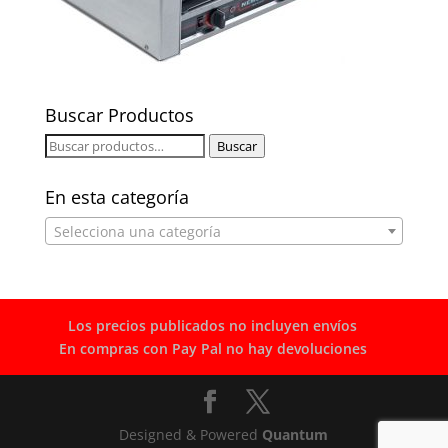
Buscar Productos
Buscar
Buscar
por:
En esta categoría
Selecciona una categoría
Los precios publicados no incluyen envíos
En compras con Pay Pal no hay devoluciones
Designed & Powered
Quantum