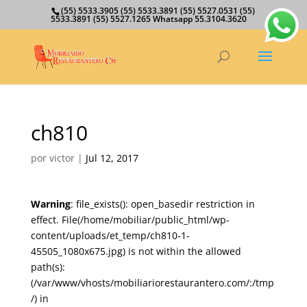
(55) 5533.3905 (55) 5533.3891 (55) 5527.0531 (55)
5533.3891 (55) 5527.1265 Whatsapp 55.3104.3620
ch810
por
victor
|
Jul 12, 2017
Warning
: file_exists(): open_basedir restriction in
effect. File(/home/mobiliar/public_html/wp-
content/uploads/et_temp/ch810-1-
45505_1080x675.jpg) is not within the allowed
path(s):
(/var/www/vhosts/mobiliariorestaurantero.com/:/tmp
/) in