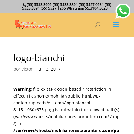
(55) 5533.3905 (55) 5533.3891 (55) 5527.0531 (55)
5533.3891 (55) 5527.1265 Whatsapp 55.3104.3620
logo-bianchi
por
victor
|
Jul 13, 2017
Warning
: file_exists(): open_basedir restriction in
effect. File(/home/mobiliar/public_html/wp-
content/uploads/et_temp/logo-bianchi-
8115_1080x675.png) is not within the allowed path(s):
(/var/www/vhosts/mobiliariorestaurantero.com/:/tmp
/) in
/var/www/vhosts/mobiliariorestaurantero.com/pu