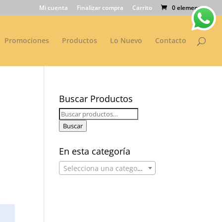
Mi cuenta
Finalizar compra
Carrito
0 elementos
Promociones
Productos
Lo Nuevo
Contacto
Buscar Productos
Buscar
por:
Buscar
En esta categoría
Selecciona una categoría