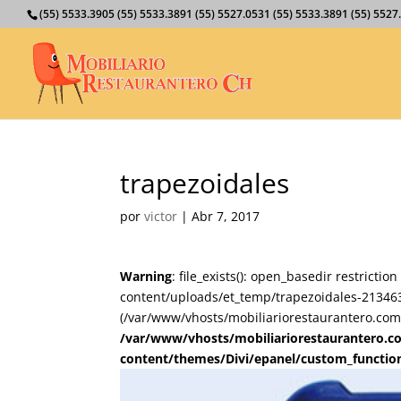
(55) 5533.3905 (55) 5533.3891 (55) 5527.0531 (55) 5533.3891 (55) 55
trapezoidales
por
victor
|
Abr 7, 2017
Warning
: file_exists(): open_basedir restricti
content/uploads/et_temp/trapezoidales-213463_
(/var/www/vhosts/mobiliariorestaurantero.com/
/var/www/vhosts/mobiliariorestaurantero.c
content/themes/Divi/epanel/custom_functio