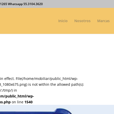
27.1265 Whatsapp 55.3104.3620
Inicio
Nosotros
Marcas
on in effect. File(/home/mobiliar/public_html/wp-
1080x675.png) is not within the allowed path(s):
:/tmp/) in
om/public_html/wp-
ns.php
on line
1540