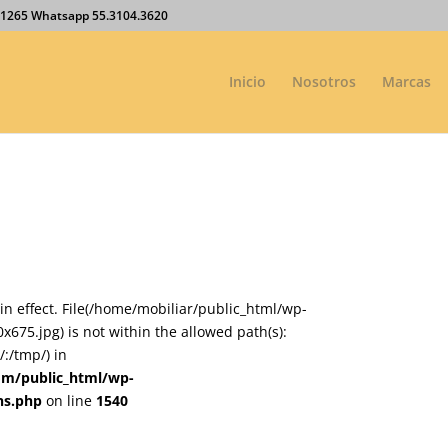
27.1265 Whatsapp 55.3104.3620
Inicio
Nosotros
Marcas
on in effect. File(/home/mobiliar/public_html/wp-
75.jpg) is not within the allowed path(s):
:/tmp/) in
om/public_html/wp-
ns.php
on line
1540