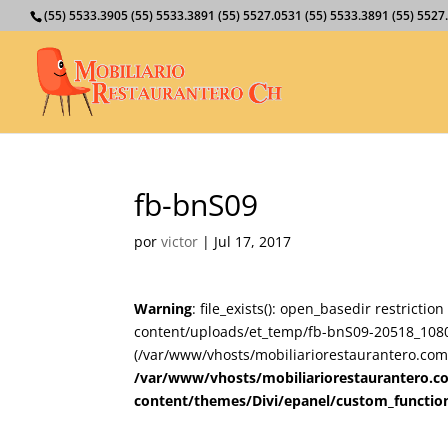
(55) 5533.3905 (55) 5533.3891 (55) 5527.0531 (55) 5533.3891 (55) 55
fb-bnS09
por
victor
|
Jul 17, 2017
Warning
: file_exists(): open_basedir restricti
content/uploads/et_temp/fb-bnS09-20518_1080x6
(/var/www/vhosts/mobiliariorestaurantero.com/
/var/www/vhosts/mobiliariorestaurantero.c
content/themes/Divi/epanel/custom_functio