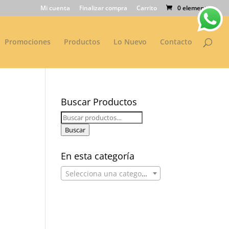
Mi cuenta
Finalizar compra
Carrito
0 elementos
Promociones
Productos
Lo Nuevo
Contacto
Buscar Productos
Buscar
por:
Buscar
En esta categoría
Selecciona una categoría