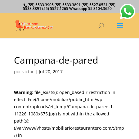
(55) 5533.3905 (55) 5533.3891 (55) 5527.0531 (55)
5533.3891 (55) 5527.1265 Whatsapp 55.3104.3620
Campana-de-pared
por
victor
|
Jul 20, 2017
Warning
: file_exists(): open_basedir restriction in
effect. File(/home/mobiliar/public_html/wp-
content/uploads/et_temp/Campana-de-pared-1-
11226_1080x675.jpg) is not within the allowed
path(s):
(/var/www/vhosts/mobiliariorestaurantero.com/:/tmp
/) in