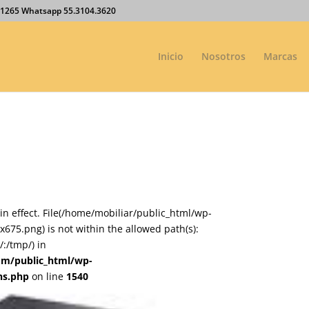
27.1265 Whatsapp 55.3104.3620
Inicio
Nosotros
Marcas
on in effect. File(/home/mobiliar/public_html/wp-
75.png) is not within the allowed path(s):
:/tmp/) in
om/public_html/wp-
ns.php
on line
1540