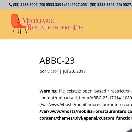
(55) 5533.3905 (55) 5533.3891 (55) 5527.0531 (55) 5533.3891 (55) 55
ABBC-23
por
victor
|
Jul 20, 2017
Warning
: file_exists(): open_basedir restricti
content/uploads/et_temp/ABBC-23-17614_1080x6
(/var/www/vhosts/mobiliariorestaurantero.com/
/var/www/vhosts/mobiliariorestaurantero.c
content/themes/Divi/epanel/custom_functio