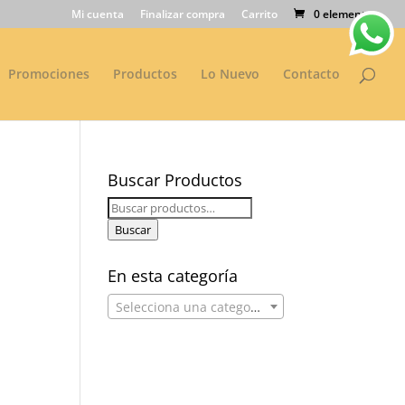
Mi cuenta
Finalizar compra
Carrito
0 elementos
Promociones
Productos
Lo Nuevo
Contacto
Buscar Productos
Buscar
por:
Buscar
En esta categoría
Selecciona una categoría