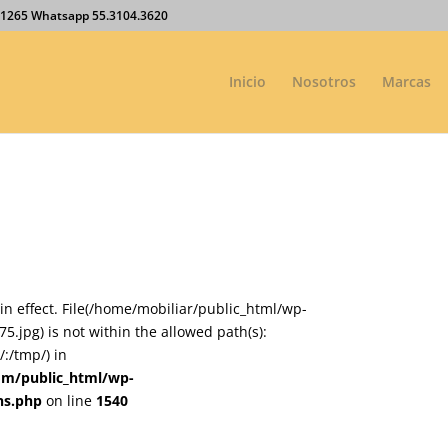
27.1265 Whatsapp 55.3104.3620
Inicio
Nosotros
Marcas
on in effect. File(/home/mobiliar/public_html/wp-
jpg) is not within the allowed path(s):
:/tmp/) in
om/public_html/wp-
ns.php
on line
1540