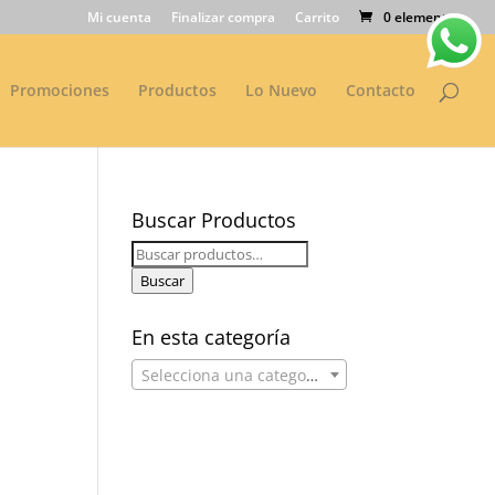
Mi cuenta
Finalizar compra
Carrito
0 elementos
Promociones
Productos
Lo Nuevo
Contacto
Buscar Productos
Buscar
por:
Buscar
En esta categoría
Selecciona una categoría