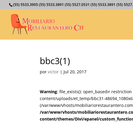
(55) 5533.3905 (55) 5533.3891 (55) 5527.0531 (55) 5533.3891 (55) 55
bbc3(1)
por
victor
|
Jul 20, 2017
Warning
: file_exists(): open_basedir restricti
content/uploads/et_temp/bbc31-48694_1080x675.
(/var/www/vhosts/mobiliariorestaurantero.com/
/var/www/vhosts/mobiliariorestaurantero.c
content/themes/Divi/epanel/custom_functio