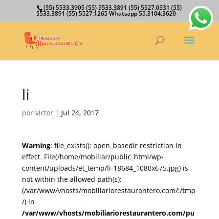
(55) 5533.3905 (55) 5533.3891 (55) 5527.0531 (55)
5533.3891 (55) 5527.1265 Whatsapp 55.3104.3620
li
por
victor
|
Jul 24, 2017
Warning
: file_exists(): open_basedir restriction in
effect. File(/home/mobiliar/public_html/wp-
content/uploads/et_temp/li-18684_1080x675.jpg) is
not within the allowed path(s):
(/var/www/vhosts/mobiliariorestaurantero.com/:/tmp
/) in
/var/www/vhosts/mobiliariorestaurantero.com/pu