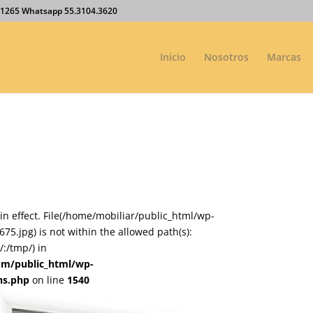
27.1265 Whatsapp 55.3104.3620
Inicio
Nosotros
Marcas
on in effect. File(/home/mobiliar/public_html/wp-
.jpg) is not within the allowed path(s):
:/tmp/) in
om/public_html/wp-
ns.php
on line
1540