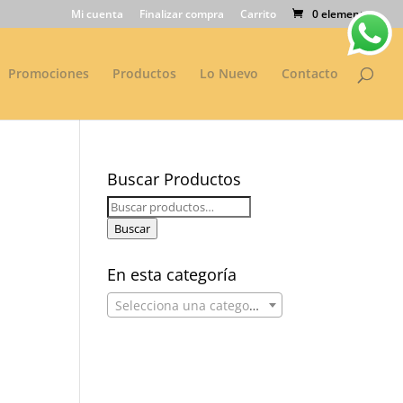
Mi cuenta
Finalizar compra
Carrito
0 elementos
Promociones
Productos
Lo Nuevo
Contacto
Buscar Productos
Buscar
por:
Buscar
En esta categoría
Selecciona una categoría