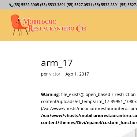
(55) 5533.3905 (55) 5533.3891 (55) 5527.0531 (55) 5533.3891 (55) 55
arm_17
por
victor
|
Ago 1, 2017
Warning
: file_exists(): open_basedir restricti
content/uploads/et_temp/arm_17-39951_1080x675
(/var/www/vhosts/mobiliariorestaurantero.com/
/var/www/vhosts/mobiliariorestaurantero.c
content/themes/Divi/epanel/custom_functio