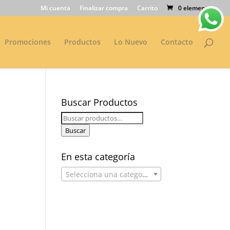
Mi cuenta
Finalizar compra
Carrito
0 elementos
Promociones
Productos
Lo Nuevo
Contacto
Buscar Productos
Buscar
por:
Buscar
En esta categoría
Selecciona una categoría