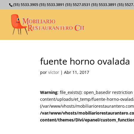
(55) 5533.3905 (55) 5533.3891 (55) 5527.0531 (55) 5533.3891 (55) 55
fuente horno ovalada
por
victor
|
Abr 11, 2017
Warning
: file_exists(): open_basedir restricti
content/uploads/et_temp/fuente-horno-ovalada
(/var/www/vhosts/mobiliariorestaurantero.com/
/var/www/vhosts/mobiliariorestaurantero.c
content/themes/Divi/epanel/custom_functio