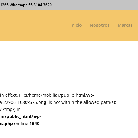
27.1265 Whatsapp 55.3104.3620
Inicio
Nosotros
Marcas
on in effect. File(/home/mobiliar/public_html/wp-
-22906_1080x675.png) is not within the allowed path(s):
:/tmp/) in
om/public_html/wp-
ns.php
on line
1540