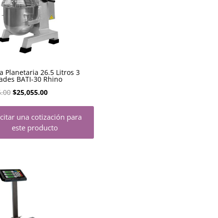
a Planetaria 26.5 Litros 3
ades BATI-30 Rhino
El
El
6.00
$
25,055.00
precio
precio
icitar una cotización para
original
actual
este producto
era:
es:
$30,066.00.
$25,055.00.