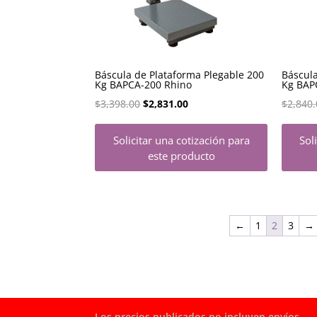
Báscula de Plataforma Plegable 200
Báscula
Kg BAPCA-200 Rhino
Kg BAP
El
El
$
3,398.00
$
2,831.00
$
2,840.
precio
precio
Solicitar una cotización para
Sol
original
actual
este producto
era:
es:
$3,398.00.
$2,831.00.
←
1
2
3
→
Los precios publicados no incluyen envíos