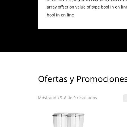
array offset on value of type bool in
on li
bool in
on line
Ofertas y Promocione
Ordenado
Mostrando 5–8 de 9 resultados
por
popularidad