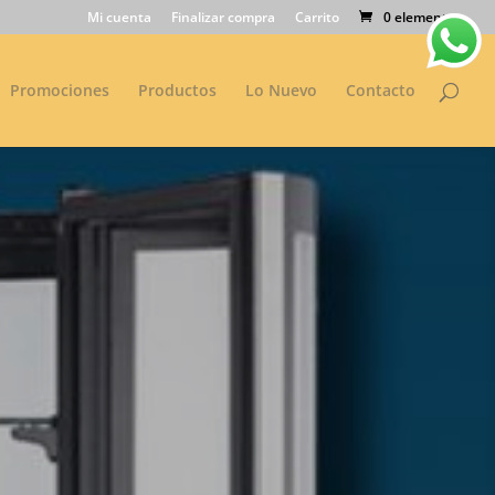
Mi cuenta
Finalizar compra
Carrito
0 elementos
Promociones
Productos
Lo Nuevo
Contacto