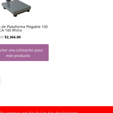
 de Plataforma Plegable 100
CA-100 Rhino
El
El
00
$
2,366.00
precio
precio
icitar una cotización para
original
actual
este producto
era:
es:
$2,840.00.
$2,366.00.
En compras con Pay Pal no hay devoluciones