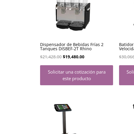
Dispensador de Bebidas Frías 2
Batidor
Tanques DISBEF-2T Rhino
Velocid
El
El
$
21,428.00
$
19,480.00
$
30,06
precio
precio
Solicitar una cotización para
Sol
original
actual
este producto
era:
es:
$21,428.00.
$19,480.00.