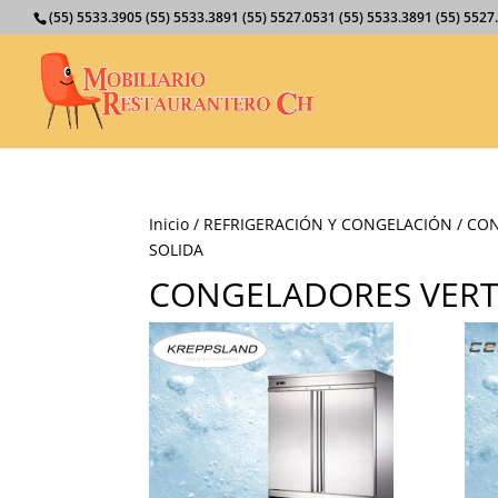
(55) 5533.3905 (55) 5533.3891 (55) 5527.0531 (55) 5533.3891 (55) 55
Inicio
/
REFRIGERACIÓN Y CONGELACIÓN
/
CON
SOLIDA
CONGELADORES VERTI