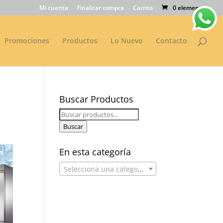
Mi cuenta
Finalizar compra
Carrito
0 elementos
Promociones
Productos
Lo Nuevo
Contacto
Buscar Productos
Buscar
por:
Buscar
En esta categoría
Selecciona una categoría