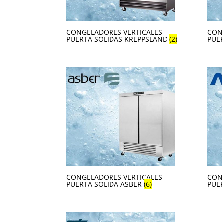
CONGELADORES VERTICALES
CON
PUERTA SOLIDAS KREPPSLAND
(2)
PUE
CONGELADORES VERTICALES
CON
PUERTA SOLIDA ASBER
(6)
PUE