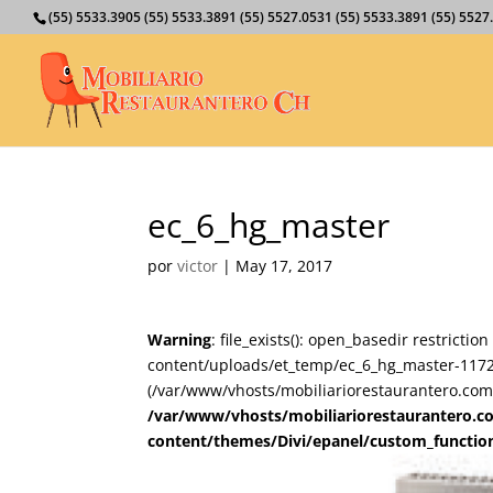
(55) 5533.3905 (55) 5533.3891 (55) 5527.0531 (55) 5533.3891 (55) 55
ec_6_hg_master
por
victor
|
May 17, 2017
Warning
: file_exists(): open_basedir restricti
content/uploads/et_temp/ec_6_hg_master-117212
(/var/www/vhosts/mobiliariorestaurantero.com/
/var/www/vhosts/mobiliariorestaurantero.c
content/themes/Divi/epanel/custom_functio