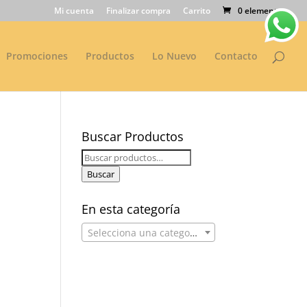
Mi cuenta
Finalizar compra
Carrito
0 elementos
Promociones
Productos
Lo Nuevo
Contacto
Buscar Productos
Buscar
por:
Buscar
En esta categoría
Selecciona una categoría