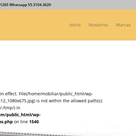
27.1265 Whatsapp 55.3104.3620
Inicio
Nosotros
Marcas
on in effect. File(/home/mobiliar/public_html/wp-
_1080x675.jpg) is not within the allowed path(s):
:/tmp/) in
om/public_html/wp-
ns.php
on line
1540