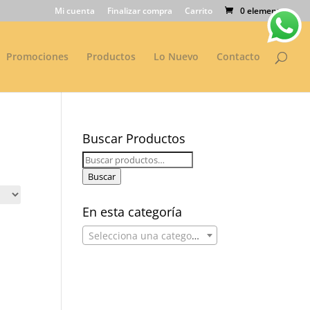
Mi cuenta
Finalizar compra
Carrito
0 elementos
Promociones
Productos
Lo Nuevo
Contacto
Buscar Productos
Buscar
por:
Buscar
En esta categoría
Selecciona una categoría