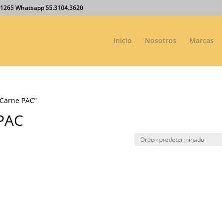
27.1265 Whatsapp 55.3104.3620
Inicio
Nosotros
Marcas
 Carne PAC”
 PAC