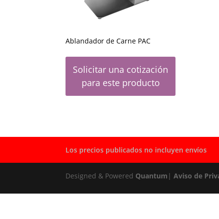
Ablandador de Carne PAC
Solicitar una cotización
para este producto
Los precios publicados no incluyen envíos
Designed & Powered
Quantum
|
Aviso de Priv