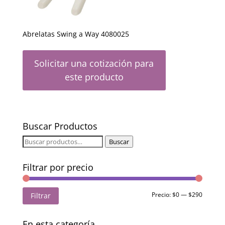
Abrelatas Swing a Way 4080025
Solicitar una cotización para
este producto
Buscar Productos
Buscar
Buscar
por:
Filtrar por precio
Precio
Precio
Precio:
$0
—
$290
Filtrar
mínimo
máximo
En esta categoría