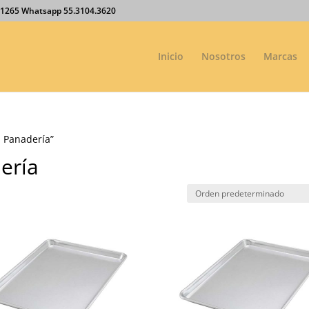
27.1265 Whatsapp 55.3104.3620
Inicio
Nosotros
Marcas
a Panadería”
ería