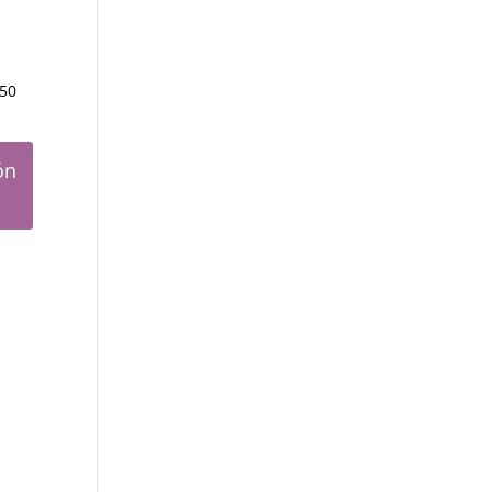
×50
ón