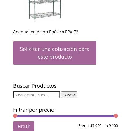
Anaquel en Acero Epóxico EPX-72
Solicitar una cotización para
este producto
Buscar Productos
Buscar
Buscar
por:
Filtrar por precio
Precio
Precio
Precio:
$7,050
—
$9,100
Filtrar