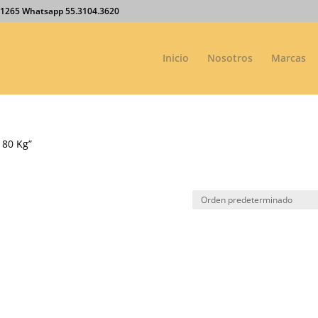
27.1265 Whatsapp 55.3104.3620
Inicio
Nosotros
Marcas
 80 Kg”