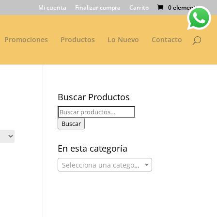
Mi cuenta
Finalizar compra
Carrito
0 elementos
Promociones
Productos
Lo Nuevo
Contacto
Buscar Productos
Buscar
por:
Buscar
En esta categoría
Selecciona una categoría