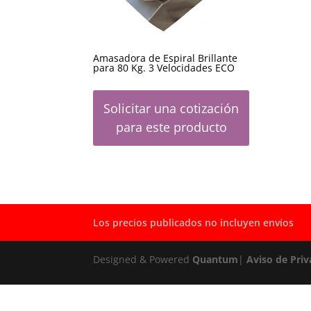
Amasadora de Espiral Brillante
para 80 Kg. 3 Velocidades ECO
Solicitar una cotización
para este producto
Los precios publicados no incluyen envíos
Designed & Powered
Quantum
|
Aviso de Priv