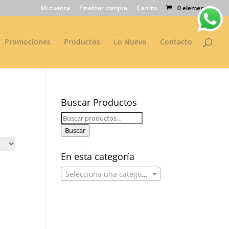
Mi cuenta
Finalizar compra
Carrito
0 elementos
Promociones
Productos
Lo Nuevo
Contacto
Buscar Productos
Buscar
por:
Buscar
En esta categoría
Selecciona una categoría