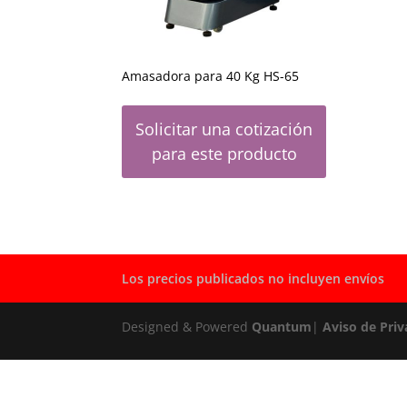
Amasadora para 40 Kg HS-65
Solicitar una cotización
para este producto
Los precios publicados no incluyen envíos
Designed & Powered
Quantum
|
Aviso de Priv