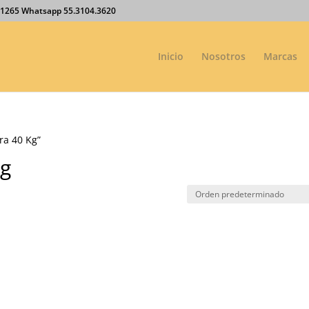
27.1265 Whatsapp 55.3104.3620
Inicio
Nosotros
Marcas
ra 40 Kg”
Kg