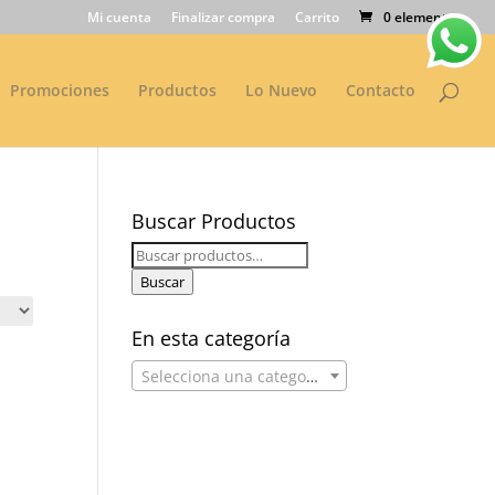
Mi cuenta
Finalizar compra
Carrito
0 elementos
Promociones
Productos
Lo Nuevo
Contacto
Buscar Productos
Buscar
por:
Buscar
En esta categoría
Selecciona una categoría