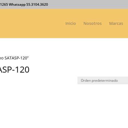
27.1265 Whatsapp 55.3104.3620
Inicio
Nosotros
Marcas
ino SATASP-120”
ASP-120