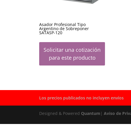
Asador Profesional Tipo
Argentino de Sobreponer
SATASP-120
Solicitar una cotización
para este producto
Los precios publicados no incluyen envíos
Designed & Powered
Quantum
|
Aviso de Priv