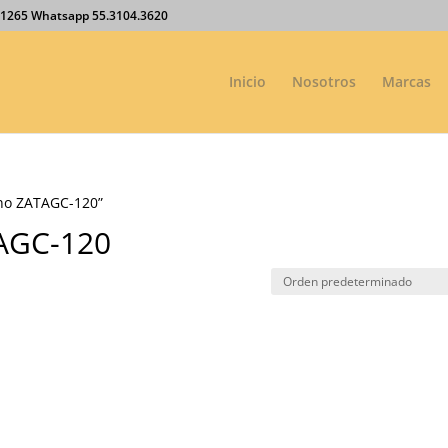
27.1265 Whatsapp 55.3104.3620
Inicio
Nosotros
Marcas
ino ZATAGC-120”
TAGC-120