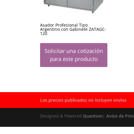
Asador Profesional Tipo
Argentino con Gabinete ZATAGC-
120
Solicitar una cotización
para este producto
Los precios publicados no incluyen envíos
Designed & Powered
Quantum
|
Aviso de Priv