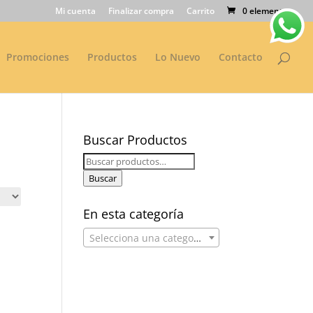
Mi cuenta
Finalizar compra
Carrito
0 elementos
Promociones
Productos
Lo Nuevo
Contacto
Buscar Productos
Buscar
por:
Buscar
En esta categoría
Selecciona una categoría