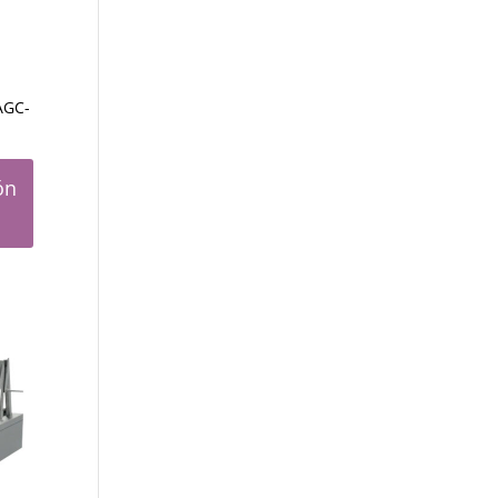
AGC-
ón