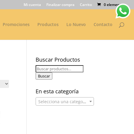
Mi cuenta
Finalizar compra
Carrito
0 elementos
Promociones
Productos
Lo Nuevo
Contacto
Buscar Productos
Buscar
por:
Buscar
En esta categoría
Selecciona una categoría