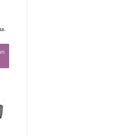
48-
ón