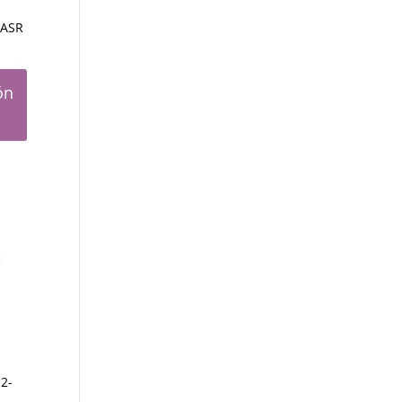
-ASR
ón
2-