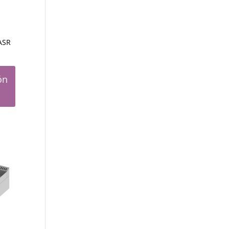
-ASR
ón